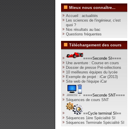
Mieux nous connaître...
Accueil : actualités
Les sciences de l'ingénieur, c'est
quoi ?
Nos résultats au bac
Questions fréquentes
Téléchargement des cours
====Seconde SI====
Une aventure : Course en cours
Dossier de presse Pré-sélections
10 meilleures équipes du lycée
Exemple de projet : iCar (2013)
Site web de l'équipe iCar
====Seconde SNT====
Séquences de cours SNT
==Cycle terminal SI==
Séquences 1ère Spécialité SI
Séquences Terminale Spécialité SI