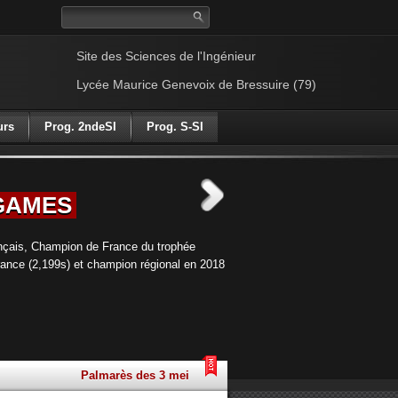
Site des Sciences de l'Ingénieur
Lycée Maurice Genevoix de Bressuire (79)
urs
Prog. 2ndeSI
Prog. S-SI
 GAMES
nçais, Champion de France du trophée
rance (2,199s) et champion régional en 2018
Palmarès des 3 meilleures équipes du lycée Genevoix du 