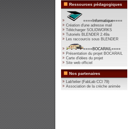
Ressources pédagogiques
====Informatique====
Création d'une adresse mail
Télécharger SOLIDWORKS
Tutoriels BLENDER 2.49a
Les raccourcis sous BLENDER
====BOCARAIL====
Présentation du projet BOCARAIL
Carte d'idées du projet
Site web officiel
Nos partenaires
Lab'telier (FabLab CCI 79)
Association de la crèche animée