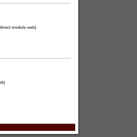
direct module web)
eb)