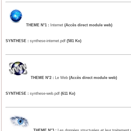
THEME N°1 :
Internet
(Accès direct module web)
SYNTHESE :
synthese-internet.pdf
(581 Ko)
THEME N°2 :
Le Web
(Accès direct module web)
SYNTHESE :
synthese-web.pdf
(611 Ko)
THEME N°3 :
Les données structurées et leur traitement